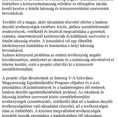
érdekében a környezettudatosság erősítése és elősegítése iskolás
kortól kezdve a felnőtt lakosság és környezetvédelmi szervezetek
bevonásával.
További cél a magas, aktív társadalmi részvétel elérése a határon
átnyúló tevékenységek esetében: közös, játékos szemléletformáló
rendezvények, vetélkedő és fesztivál megvalósítása a gyerekek
számára, ismeretterjesztő konferenciák és kiállítások szervezése a
felnőtt lakosság részére. A hosszútávú cél egy élhetőbb
lakókörnyezet kialakítása és fenntartása a helyi lakosság
bevonásával.
Számos környezeti probléma az emberi tevékenység negatív
következménye, amelyeket az oktatás és a tudatosság növelésével el
lehetne kerülni, ezért a projekt célul tűzi ki a környezeti
szemléletformálást.
A projekt céljai illeszkednek az Interreg V-A Szlovákia-
Magyarország Együttműködési Program céljaihoz és a 4-es
prioritáshoz (Közintézmények és a határtérségben élő emberek
határon átnyúló együttműködésének javítása). Az iskolások és
lakosság körében szervezett közös szemléletformálási
tevékenységek (szemétszedés, vetélkedő) által nő a határon átnyúló
tevékenységekben való társadalmi részvétel, nő a tevékenységek
iránt az érdeklődés. A közösen megvalósított tevékenységek
közelebb hozzák egymáshoz a határtérségben élő lakosságot,