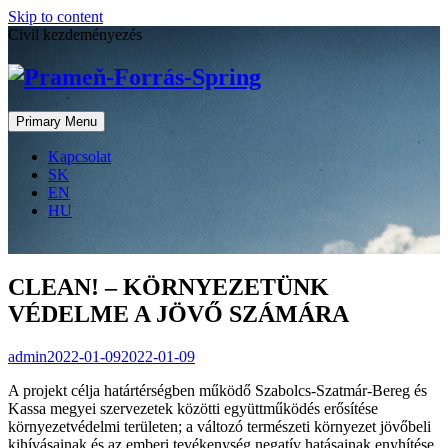
Skip to content
Civil kezdeményezés
Primary Menu
Kapcsolat
SK
EN
HU
CLEAN! – KÖRNYEZETÜNK
VÉDELME A JÖVŐ SZÁMÁRA
admin
2022-01-09
2022-01-09
A projekt célja határtérségben működő Szabolcs-Szatmár-Bereg és
Kassa megyei szervezetek közötti együttműködés erősítése
környezetvédelmi területen; a változó természeti környezet jövőbeli
kihívásainak és az emberi tevékenység negatív hatásainak enyhítése