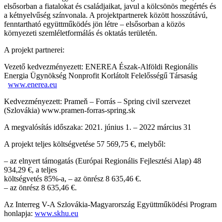
elsősorban a fiatalokat és családjaikat, javul a kölcsönös megértés és
a kétnyelvűség színvonala. A projektpartnerek között hosszútávú,
fenntartható együttműködés jön létre – elsősorban a közös
környezeti szemléletformálás és oktatás területén.
A projekt partnerei:
Vezető kedvezményezett: ENEREA Észak-Alföldi Regionális
Energia Ügynökség Nonprofit Korlátolt Felelősségű Társaság
www.enerea.eu
Kedvezményezett: Prameň – Forrás – Spring civil szervezet
(Szlovákia) www.pramen-forras-spring.sk
A megvalósítás időszaka: 2021. június 1. – 2022 március 31
A projekt teljes költségvetése 57 569,75 €, melyből:
– az elnyert támogatás (Európai Regionális Fejlesztési Alap) 48
934,29 €, a teljes
költségvetés 85%-a, – az önrész 8 635,46 €.
– az önrész 8 635,46 €.
Az Interreg V-A Szlovákia-Magyarország Együttműködési Program
honlapja:
www.skhu.eu