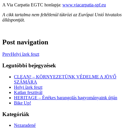
A Via Carpatia EGTC honlapja:
www.viacarpatia-spf.eu
A cikk tartalma nem feltétlenül tükrözi az Európai Unió hivatalos
álláspontját.
Post navigation
Prev
Helyi ízek feszt
Legutóbbi bejegyzések
CLEAN! – KÖRNYEZETÜNK VÉDELME A JÖVŐ
SZÁMÁRA
Helyi ízek feszt
Katlan fesztivál
HERITAGE – Értékes barangolás hagyományaink útján
Bike Up!
Kategóriák
Nezaradené