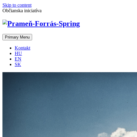
Skip to content
Občianska iniciatíva
Primary Menu
Kontakt
HU
EN
SK